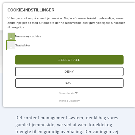
Åbningstider
DA
COOKIE-INDSTILLINGER
Vi bruger cookies på vores hjemmeside. Nogle af dem er teknisk nødvendige, mens
andre hjælper os med at forbedre denne hjemmeside eller gøre yderligere funktioner
tilgængelige.
Necessary cookies
Statistikker
SELECT ALL
DENY
SAVE
Show details
I ny glans…
Imprint
|
Datapolicy
NECESSARY COOKIES
Nødvendige cookies muliggør grundlæggende funktioner og er nødvendige for, at
hjemmesiden fungerer korrekt.
Det content management system, der lå bag vores
gamle hjemmeside, var ved at være forældet og
Samtykke-cookie
trængte til en grundig overhaling. Der var ingen vej