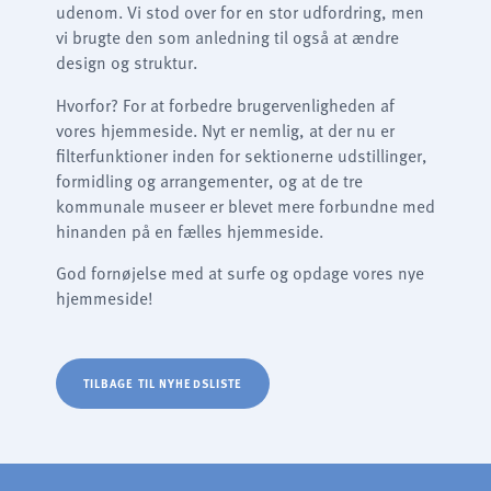
Name:
udenom. Vi stod over for en stor udfordring, men
cookie_consent
vi brugte den som anledning til også at ændre
Purpose:
design og struktur.
Denne cookie gemmer brugerens valgte samtykkeindstillinger.
Hvorfor? For at forbedre brugervenligheden af
Cookie duration:
1 år
vores hjemmeside. Nyt er nemlig, at der nu er
filterfunktioner inden for sektionerne udstillinger,
Frontend-bruger
formidling og arrangementer, og at de tre
kommunale museer er blevet mere forbundne med
Name:
fe_typo3_user
hinanden på en fælles hjemmeside.
Provider:
God fornøjelse med at surfe og opdage vores nye
schifffahrtsmuseum-flensburg.de
hjemmeside!
Purpose:
Login
Cookie duration:
Session
TILBAGE TIL NYHEDSLISTE
STATISTIKKER
Vi bruger Matomo til anonym analyse af vores hjemmeside for at forbedre vores
tjenester. Der gemmes ingen cookies.