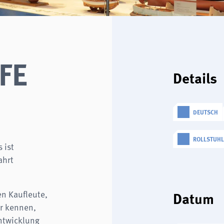
FE
Details
DEUTSCH
ROLLSTUH
 ist
ahrt
Datum
en Kaufleute,
r kennen,
ntwicklung