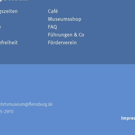
gszeiten
Café
Museumsshop
e
FAQ
Führungen & Co
efreiheit
Förderverein
fahrtsmuseum@flensburg.de
85-2970
Impre