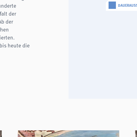
underte
DAUERAUS
alt der
Ab der
chen
ierten.
bis heute die