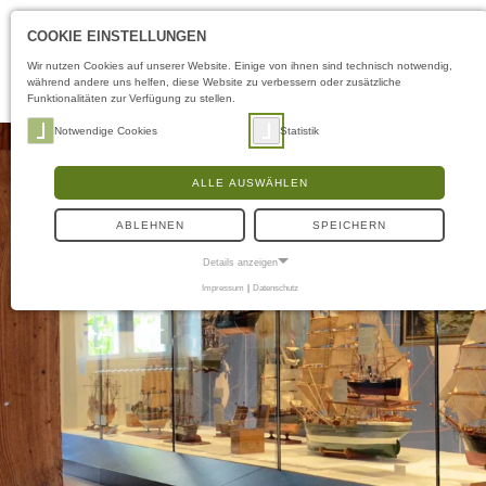
COOKIE EINSTELLUNGEN
Wir nutzen Cookies auf unserer Website. Einige von ihnen sind technisch notwendig,
während andere uns helfen, diese Website zu verbessern oder zusätzliche
Funktionalitäten zur Verfügung zu stellen.
Notwendige Cookies
Statistik
ALLE AUSWÄHLEN
ABLEHNEN
SPEICHERN
Details anzeigen
Impressum
|
Datenschutz
NOTWENDIGE COOKIES
Notwendige Cookies ermöglichen grundlegende Funktionen und sind für die
einwandfreie Funktion der Website erforderlich.
Frontend User
Name:
fe_typo3_user
Anbieter:
schifffahrtsmuseum-flensburg.de