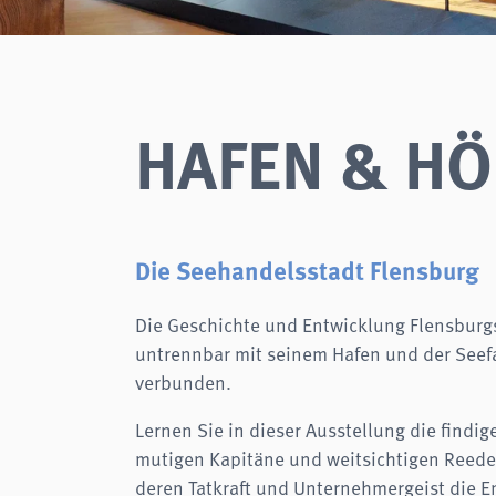
Zweck:
Login
Cookie Laufzeit:
Session
Einverständnis-Cookie
HAFEN & HÖ
Name:
cookie_consent
Zweck:
Dieser Cookie speichert die ausgewählten Einverständnis-
Optionen des Benutzers
Cookie Laufzeit:
1 Jahr
Die Seehandelsstadt Flensburg
STATISTIK
Wir verwenden Matomo für anonyme Website-Analysen, um unsere Dienste zu
verbessern. Es werden keine Cookies gespeichert.
Die Geschichte und Entwicklung Flensburgs
analytics
untrennbar mit seinem Hafen und der Seef
verbunden.
Anbieter:
Matomo
Lernen Sie in dieser Ausstellung die findig
mutigen Kapitäne und weitsichtigen Reede
deren Tatkraft und Unternehmergeist die E