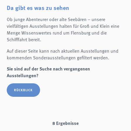
Name:
fe_typo3_user
Da gibt es was zu sehen
Anbieter:
Ob junge Abenteurer oder alte Seebären – unsere
schifffahrtsmuseum-flensburg.de
vielfältigen Ausstellungen halten für Groß und Klein eine
Zweck:
Menge Wissenswertes rund um Flensburg und die
Login
Schifffahrt bereit.
Cookie Laufzeit:
Session
Auf dieser Seite kann nach aktuellen Ausstellungen und
kommenden Sonderausstellungen gefiltert werden.
Einverständnis-Cookie
Sie sind auf der Suche nach vergangenen
Name:
cookie_consent
Ausstellungen?
Zweck:
Dieser Cookie speichert die ausgewählten Einverständnis-Optionen des Benutzers
RÜCKBLICK
Cookie Laufzeit:
1 Jahr
STATISTIK
Wir verwenden Matomo für anonyme Website-Analysen, um unsere Dienste zu
8 Ergebnisse
verbessern. Es werden keine Cookies gespeichert.