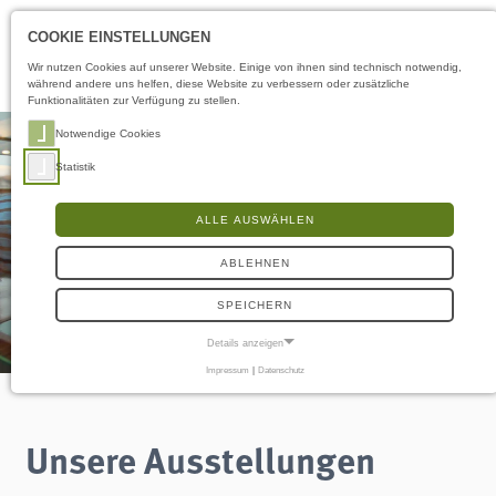
Öffnungszeiten
DE
COOKIE EINSTELLUNGEN
Wir nutzen Cookies auf unserer Website. Einige von ihnen sind technisch notwendig,
während andere uns helfen, diese Website zu verbessern oder zusätzliche
Funktionalitäten zur Verfügung zu stellen.
Notwendige Cookies
Statistik
ALLE AUSWÄHLEN
ABLEHNEN
SPEICHERN
Details anzeigen
Impressum
|
Datenschutz
NOTWENDIGE COOKIES
Notwendige Cookies ermöglichen grundlegende Funktionen und sind für die
einwandfreie Funktion der Website erforderlich.
Unsere Ausstellungen
Frontend User