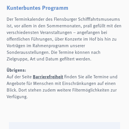
Name:
fe_typo3_user
Kunterbuntes Programm
Anbieter:
Der Terminkalender des Flensburger Schifffahrtsmuseums
schifffahrtsmuseum-flensburg.de
ist, vor allem in den Sommermonaten, prall gefüllt mit den
Zweck:
verschiedensten Veranstaltungen – angefangen bei
Login
öffentlichen Führungen, über Konzerte im Hof bis hin zu
Cookie Laufzeit:
Vorträgen im Rahmenprogramm unserer
Session
Sonderausstellungen. Die Termine können nach
Einverständnis-Cookie
Zielgruppe, Art und Datum gefiltert werden.
Name:
Übrigens:
cookie_consent
Barrierefreiheit
Auf der Seite
finden Sie alle Termine und
Zweck:
Angebote für Menschen mit Einschränkungen auf einen
Dieser Cookie speichert die ausgewählten Einverständnis-Optionen des Benutzers
Blick. Dort stehen zudem weitere Filtermöglichkeiten zur
Cookie Laufzeit:
Verfügung.
1 Jahr
STATISTIK
Wir verwenden Matomo für anonyme Website-Analysen, um unsere Dienste zu
verbessern. Es werden keine Cookies gespeichert.