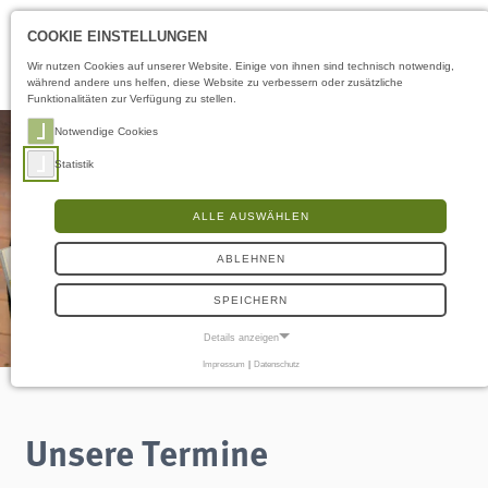
Öffnungszeiten
DE
COOKIE EINSTELLUNGEN
Wir nutzen Cookies auf unserer Website. Einige von ihnen sind technisch notwendig,
während andere uns helfen, diese Website zu verbessern oder zusätzliche
Funktionalitäten zur Verfügung zu stellen.
Notwendige Cookies
Statistik
ALLE AUSWÄHLEN
ABLEHNEN
SPEICHERN
Details anzeigen
Impressum
|
Datenschutz
NOTWENDIGE COOKIES
Notwendige Cookies ermöglichen grundlegende Funktionen und sind für die
einwandfreie Funktion der Website erforderlich.
Unsere Termine
Frontend User