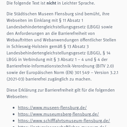
nicht
Name:
Die folgende Text ist
in Leichter Sprache.
cookie_consent
Die Städtischen Museen Flensburg sind bemüht, ihre
Zweck:
Dieser Cookie speichert die ausgewählten Einverständnis-Optionen des Benutzers
Webseiten im Einklang mit § 11 Absatz 1
Landesbehindertengleichstellungsgesetz (LBGG) sowie
Cookie Laufzeit:
1 Jahr
den Anforderungen an die Barrierefreiheit von
Webauftritten und Webanwendungen öffentlicher Stellen
Frontend User
in Schleswig-Holstein gemäß § 13 Absatz 3
Landesbehindertengleichstellungsgesetz (LBGG), § 14
Name:
fe_typo3_user
LBGG in Verbindung mit § 3 Absatz 1 – 4 und § 4 der
Barrierefreie-Informationstechnik-Verordnung (BITV 2.0)
Anbieter:
schifffahrtsmuseum-flensburg.de
sowie der Europäischen Norm (EN) 301 549 – Version 3.2.1
(2021-03) barrierefrei zugänglich zu machen.
Zweck:
Login
Diese Erklärung zur Barrierefreiheit gilt für die folgenden
Cookie Laufzeit:
Webseiten:
Session
https://www.museen-flensburg.de/
STATISTIK
https://www.museumsberg-flensburg.de/
Wir verwenden Matomo für anonyme Website-Analysen, um unsere Dienste zu
https://www.schifffahrtsmuseum-flensburg.de/
verbessern. Es werden keine Cookies gespeichert.
https://naturwissenschaftliches-museum.de/