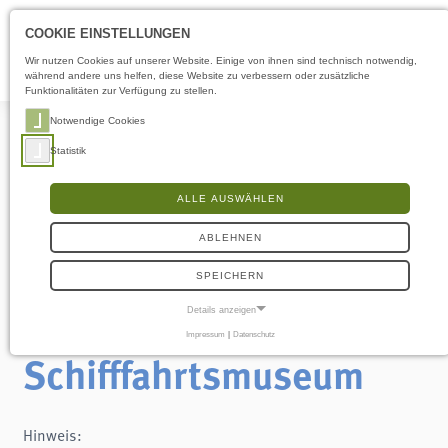
Öffnungszeiten
LS
COOKIE EINSTELLUNGEN
Wir nutzen Cookies auf unserer Website. Einige von ihnen sind technisch notwendig,
während andere uns helfen, diese Website zu verbessern oder zusätzliche
Funktionalitäten zur Verfügung zu stellen.
Notwendige Cookies
Statistik
ALLE AUSWÄHLEN
Erklärung zur
Barrierefreiheit
ABLEHNEN
SPEICHERN
Flensburger
Details anzeigen
Impressum
|
Datenschutz
NOTWENDIGE COOKIES
Schifffahrtsmuseum
Notwendige Cookies ermöglichen grundlegende Funktionen und sind für die
einwandfreie Funktion der Website erforderlich.
Einverständnis-Cookie
Hinweis: