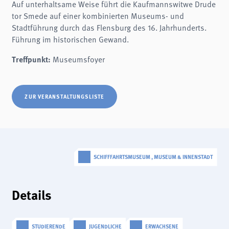
Auf unterhaltsame Weise führt die Kaufmannswitwe Drude
Name:
fe_typo3_user
tor Smede auf einer kombinierten Museums- und
Stadtführung durch das Flensburg des 16. Jahrhunderts.
Anbieter:
schifffahrtsmuseum-flensburg.de
Führung im historischen Gewand.
Zweck:
Login
Treffpunkt:
Museumsfoyer
Cookie Laufzeit:
Session
ZUR VERANSTALTUNGSLISTE
Einverständnis-Cookie
Name:
cookie_consent
Zweck:
Dieser Cookie speichert die ausgewählten Einverständnis-Optionen des Benutzers
SCHIFFFAHRTSMUSEUM , MUSEUM & INNENSTADT
Cookie Laufzeit:
1 Jahr
Details
STATISTIK
Wir verwenden Matomo für anonyme Website-Analysen, um unsere Dienste zu
verbessern. Es werden keine Cookies gespeichert.
STUDIERENDE
JUGENDLICHE
ERWACHSENE