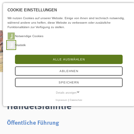
Öffnungszeiten
DE
COOKIE EINSTELLUNGEN
Wir nutzen Cookies auf unserer Website. Einige von ihnen sind technisch notwendig,
während andere uns helfen, diese Website zu verbessern oder zusätzliche
Funktionalitäten zur Verfügung zu stellen.
Notwendige Cookies
Statistik
ALLE AUSWÄHLEN
ABLEHNEN
SPEICHERN
Eine Flensburger
Details anzeigen
Handelsfamilie
Impressum
|
Datenschutz
NOTWENDIGE COOKIES
Notwendige Cookies ermöglichen grundlegende Funktionen und sind für die
einwandfreie Funktion der Website erforderlich.
Öffentliche Führung
Frontend User