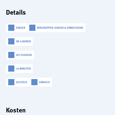
analytics
Details
Anbieter:
Matomo
KINDER
MIXGRUPPEN: KINDER & ERWACHSENE
AB 6 JAHREN
DIY ZUHAUSE
20 MINUTEN
DEUTSCH
DÄNISCH
Kosten