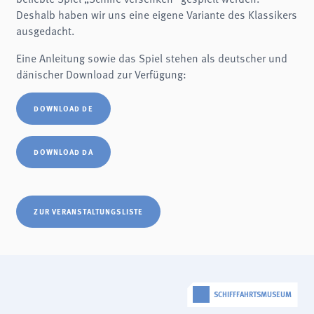
Name:
Deshalb haben wir uns eine eigene Variante des Klassikers
fe_typo3_user
ausgedacht.
Anbieter:
schifffahrtsmuseum-flensburg.de
Eine Anleitung sowie das Spiel stehen als deutscher und
Zweck:
dänischer Download zur Verfügung:
Login
Cookie Laufzeit:
DOWNLOAD DE
Session
Einverständnis-Cookie
DOWNLOAD DA
Name:
cookie_consent
Zweck:
Dieser Cookie speichert die ausgewählten Einverständnis-Optionen des Benutzers
ZUR VERANSTALTUNGSLISTE
Cookie Laufzeit:
1 Jahr
STATISTIK
Wir verwenden Matomo für anonyme Website-Analysen, um unsere Dienste zu
SCHIFFFAHRTSMUSEUM
verbessern. Es werden keine Cookies gespeichert.