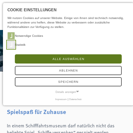
Öffnungszeiten
DE
COOKIE EINSTELLUNGEN
Wir nutzen Cookies auf unserer Website. Einige von ihnen sind technisch notwendig,
während andere uns helfen, diese Website zu verbessern oder zusätzliche
Funktionalitäten zur Verfügung zu stellen.
Notwendige Cookies
Statistik
ALLE AUSWÄHLEN
ABLEHNEN
SPEICHERN
Schatztaucher
Details anzeigen
Impressum
|
Datenschutz
NOTWENDIGE COOKIES
Notwendige Cookies ermöglichen grundlegende Funktionen und sind für die
Spielspaß für Zuhause
einwandfreie Funktion der Website erforderlich.
Frontend User
In einem Schifffahrtsmuseum darf natürlich nicht das
beliebte Spiel „Schiffe versenken“ gespielt werden.