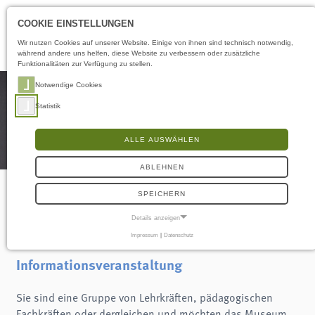
Öffnungszeiten
DE
COOKIE EINSTELLUNGEN
Wir nutzen Cookies auf unserer Website. Einige von ihnen sind technisch notwendig,
während andere uns helfen, diese Website zu verbessern oder zusätzliche
Funktionalitäten zur Verfügung zu stellen.
Notwendige Cookies
Statistik
ALLE AUSWÄHLEN
ABLEHNEN
SPEICHERN
Vorgestellt!
Details anzeigen
Impressum
|
Datenschutz
NOTWENDIGE COOKIES
Notwendige Cookies ermöglichen grundlegende Funktionen und sind für die
Informationsveranstaltung
einwandfreie Funktion der Website erforderlich.
Frontend User
Sie sind eine Gruppe von Lehrkräften, pädagogischen
Fachkräften oder dergleichen und möchten das Museum