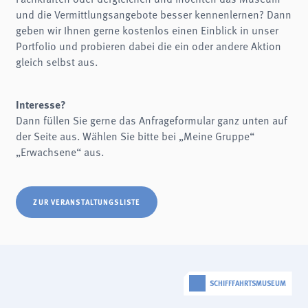
Name:
und die Vermittlungsangebote besser kennenlernen? Dann
fe_typo3_user
geben wir Ihnen gerne kostenlos einen Einblick in unser
Anbieter:
Portfolio und probieren dabei die ein oder andere Aktion
schifffahrtsmuseum-flensburg.de
gleich selbst aus.
Zweck:
Login
Cookie Laufzeit:
Interesse?
Session
Dann füllen Sie gerne das Anfrageformular ganz unten auf
der Seite aus. Wählen Sie bitte bei „Meine Gruppe“
Einverständnis-Cookie
„Erwachsene“ aus.
Name:
cookie_consent
Zweck:
ZUR VERANSTALTUNGSLISTE
Dieser Cookie speichert die ausgewählten Einverständnis-Optionen des Benutzers
Cookie Laufzeit:
1 Jahr
STATISTIK
Wir verwenden Matomo für anonyme Website-Analysen, um unsere Dienste zu
SCHIFFFAHRTSMUSEUM
verbessern. Es werden keine Cookies gespeichert.