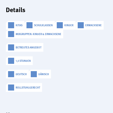
analytics
Details
Anbieter:
Matomo
KITAS
SCHULKLASSEN
KINDER
ERWACHSENE
MIXGRUPPEN: KINDER & ERWACHSENE
BETREUTES ANGEBOT
1,5 STUNDEN
DEUTSCH
DÄNISCH
ROLLSTUHLGERECHT